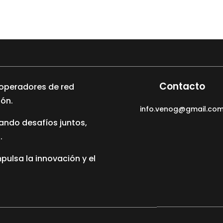
Contacto
s operadores de red
ión.
info.venog@gmail.co
ndo desafíos juntos,
.
ulsa la innovación y el