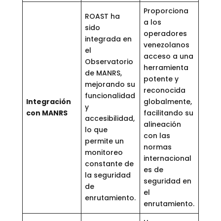
Proporciona
ROAST ha
a los
sido
operadores
integrada en
venezolanos
el
acceso a una
Observatorio
herramienta
de MANRS,
potente y
mejorando su
reconocida
funcionalidad
Integración
globalmente,
y
con MANRS
facilitando su
accesibilidad,
alineación
lo que
con las
permite un
normas
monitoreo
internacional
constante de
es de
la seguridad
seguridad en
de
el
enrutamiento.
enrutamiento.