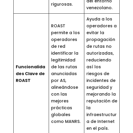
del entorno
rigurosas.
venezolano.
Ayuda a los
ROAST
operadores a
permite a los
evitar la
operadores
propagación
de red
de rutas no
identificar la
autorizadas,
legitimidad
reduciendo
Funcionalida
de las rutas
así los
des Clave de
anunciadas
riesgos de
ROAST
por AS,
incidentes de
alineándose
seguridad y
con las
mejorando la
mejores
reputación de
prácticas
la
globales
infraestructur
como MANRS.
a de Internet
en el país.